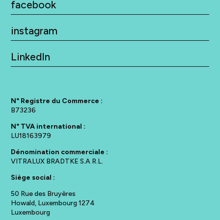
facebook
instagram
LinkedIn
N° Registre du Commerce :
B73236
N° TVA international :
LU18163979
Dénomination commerciale :
VITRALUX BRADTKE S.A R.L.
Siège social :
50 Rue des Bruyères
Howald, Luxembourg 1274
Luxembourg