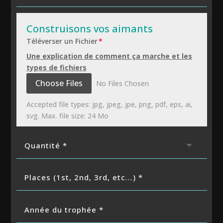
Téléverser un Fichier
Une explication de comment ça marche et les
types de fichiers
File Input
Choose Files
No Files Chosen
Accepted file types: jpg, jpeg, jpe, png, pdf, eps, ai,
svg. Max. file size: 24 Mo